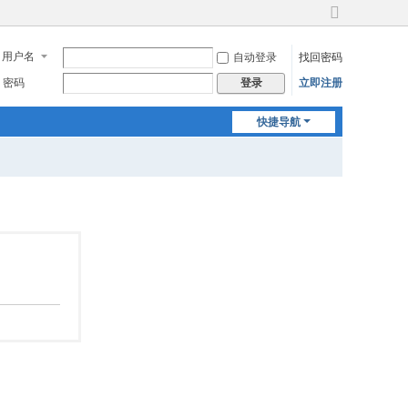
切
换
用户名
自动登录
找回密码
到
宽
密码
立即注册
登录
版
快捷导航