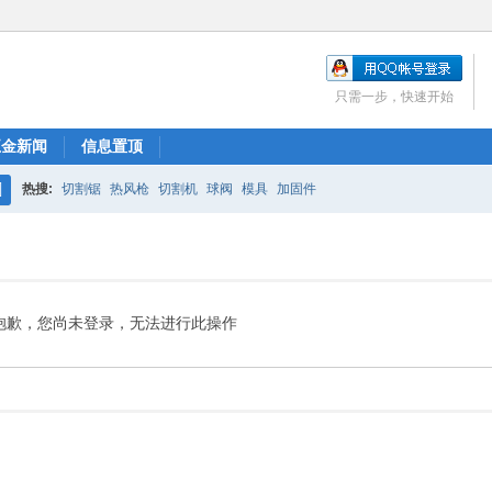
只需一步，快速开始
五金新闻
信息置顶
热搜:
切割锯
热风枪
切割机
球阀
模具
加固件
搜
索
抱歉，您尚未登录，无法进行此操作