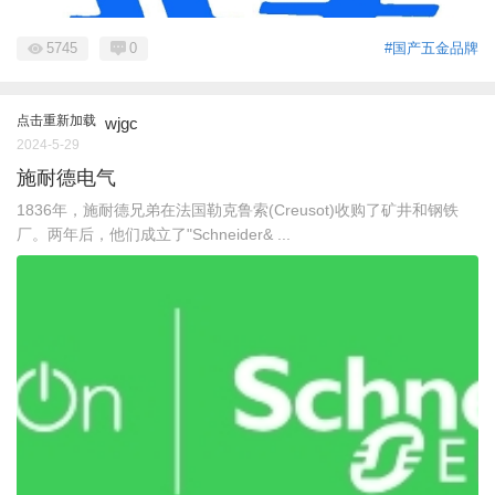
5745
0
#国产五金品牌
点击重新加载
wjgc
2024-5-29
施耐德电气
1836年，施耐德兄弟在法国勒克鲁索(Creusot)收购了矿井和钢铁
厂。两年后，他们成立了"Schneider& ...