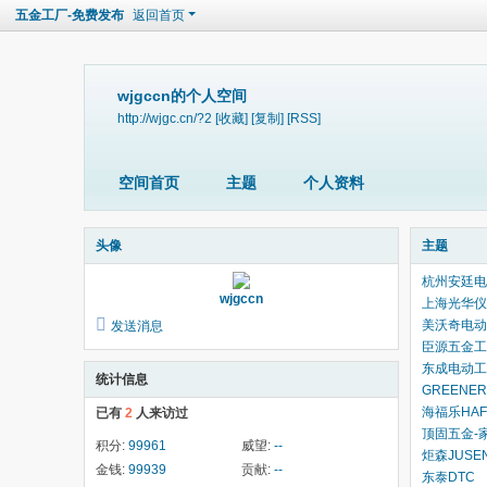
五金工厂-免费发布
返回首页
wjgccn的个人空间
http://wjgc.cn/?2
[收藏]
[复制]
[RSS]
空间首页
主题
个人资料
头像
主题
杭州安廷电
wjgccn
上海光华仪
美沃奇电动
发送消息
臣源五金工
东成电动工
统计信息
GREENE
海福乐HAF
已有
2
人来访过
顶固五金-
积分:
99961
威望:
--
炬森JUSE
金钱:
99939
贡献:
--
东泰DTC